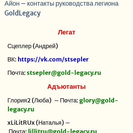
Айон – контакты руководства легиона
GoldLegacy
Легат
Сцеплер (Андрей)
ВК:
https://vk.com/stsepler
Пoчта:
stsepler@gold-legacy.ru
Адъютанты
Глория2 (Люба) –
Пoчта:
glory@gold-
legacy.ru
xLiLitRUx (Наталья) –
Пoчта:
lillitru@gold-legacy.ru